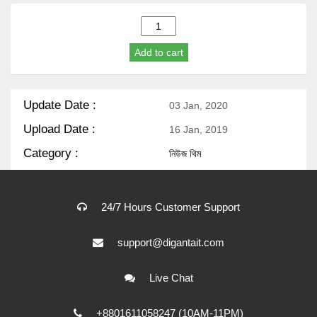
Wordpress
news
Add to cart
theme
(Super
V.1)
quantity
Update Date :
03 Jan, 2020
Upload Date :
16 Jan, 2019
Category :
নিউজ থিম
24/7 Hours Customer Support
support@digantait.com
Live Chat
+8801611058247 (10AM-11PM)