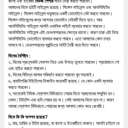
বাংলা এবং ইংরেজী
নিউজ পেপার
সাইট তৈরী করতে পারবেন।
আমাদের থিমে দুইটি লাইসেন্স রয়েছে। সিঙ্গেল লাইসেন্স এবং আনলিমিটেড
লাইসেন্স। সিঙ্গেল লাইসেন্স শুধুমাত্র একটি ডোমেইনে সেট করতে পারবেন।
সিঙ্গেল লাইসেন্সের জন্য আপনার ডোমেইন নেইমটি দিতে হবে। আর
আনলিমিটেড লাইসেন্স আপনি একাধিক সাইটে ব্যবহার করতে পারবেন।
আনলিমিটেড লাইসেন্স এটা ডেভলাপারদের ক্ষেত্রে ভালো। কারণ তারা এটা নিয়ে
আনলিমিটেড ডোমেইনে ব্যবহার করতে পারবে। এতে আমাদের কোন তথ্য
থাকবে না। ডেভলপারদের ব্রান্ডিংয়ে সাইট তৈরী করে দিতে পারবে।
থিমের বৈশিষ্ট্য :
২, থিমের প্রত্যেকটা সেকশন নিচে এবং উপড়ে তুলতে পারবেন। প্রয়োজনে শো
এবং হাইড করতে পারবেন।
৪, থিমের বিভিন্ন কালার পরিবর্তন করতে পারবেন খুব সহজেই।
৬, ক্যাটাগরির টাইটেলের ডিজাইন কয়েকটি রয়েছে। যে কোন একটা ব্যবহার
করতে পারবেন।
৭, অনেকেই নিউজ স্যোশাল মিডিয়াতে শেয়ার দিতে প্রবলেমের সম্মুখিন হন।
যেমন : টাইটেল এবং ছবি শেয়ার হয় না। সেটা আমাদের থিমে হবে না। কারণ
আমরা স্যোশাল মিডিয়াতে শেয়ারের জন্য আলাদা কোড করে রেখেছি।
থিমে কি কি অপশন রয়েছে?
১, বার, তারিখ ও টাইম রয়েছে, যা বাংলা ও ইংরেজীতে থাকবে। আপনি চাইলে যে