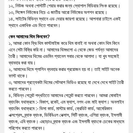
১২, নিউজ অথবা পোস্টটি শেয়ার করার জন্য স্যোশাল মিডিয়ার লিংক রয়েছে।
১৩, সিঙ্গেল নিউজের নিচে এ জাতীয় আরো নিউজের অপশন রয়েছে।
১৪, সাইটের বিভিন্ন স্থানে এড দেয়ার জায়গা রয়েছে। আপনারা চাইলে একই
স্থানে একাধিক এড দিতে পারবেন।
কেন আমাদের থিম কিনবেন?
১, আমরা কোন ফ্রি থিম কাস্টমাইজ করে থিম বানাই না অথবা কোন থিম কিনে
এনে সেটা বিক্রি করি না। আমাদের থিমগুলো এ থেকে জেড পর্যন্ত আমাদের
তৈরী। আমাদের থিমের এডমিন প্যানেল সবার থেকে আলাদা। যা খুব সহজেই
ব্যাবহার করা যায়।
২, আমাদের থিমে প্লাগিন ব্যবহার করার প্রয়োজন হয় না। তাই সাইট অনেক
ফাস্ট থাকে।
৩, আমাদের প্রত্যেকটা থিমের সেটআপ ভিডিও রয়েছে যা দেখে দেখে সাইট তৈরী
করতে পারবেন।
৪, বিভিন্ন পেমেন্ট পদ্ধতিতে আমাদের পেমেন্ট করতে পারবেন। আমরা মোবাইল
ব্যাংকিং যথাক্রমে :- বিকাশ, রকেট, এম ক্যাশ, নগদ এবং মাই ক্যাশ। অনলাইন
ব্যাংকিং যথাক্রমে :- ভিসা কার্ড, মাস্টার কার্ড, ক্রেডিট কার্ড, আমেরিকান
এক্সপ্রেস, ব্র্যাক ব্যাংক, ডিবিবিএল নেক্সাস, সিটি ব্যাংক, এশিয়া ব্যাংক, ইসলামী
ব্যাংক, এবি ব্যাংক। এছাড়াও ব্র্যাক ব্যাংক এবং ইসলামী ব্যাংকে চেকের মাধ্যমে
পরিশোধ করতে পারবেন।