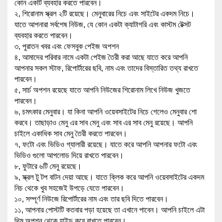
কোন একটি ব্যবহার করতে পারবেন।
২, শিরোনাম স্ক্রল ২টি রয়েছে। মেনুবারের নিচে এবং সাইটের একদম নিচে।
যাতে আপনারা সর্বশেষ নিউজ, যে কোন একটা ক্যাটাগরি এবং কাস্টম টেক্সট
ব্যবহার করতে পারবেন।
৩, পুরাতন খবর এবং ফেসবুক পেইজ অপশন
৪, আমাদের পরিবার নামে একটা পেইজ তৈরী করা আছে যাতে করে আপনি
আপনার সকল স্টাফ, রিপোর্টারের ছবি, নাম এবং তাদের বিস্তারিত তথ্য রাখতে
পারবেন।
৫, সার্চ অপশন রয়েছে যাতে আপনি নিউজের শিরোনাম লিখে নিউজ খুজতে
পারবেন।
৬, চমৎকার মেনুবার। যা কিনা আপনি ওয়েবসাইটের নিচে গেলেও মেনুবার শো
করবে। তাছাড়াও মেনু এর সাব মেনু এবং সাব এর সাব মেনু রয়েছে। আপনি
চাইলে একাধিক সাব মেনু তৈরী করতে পারবেন।
৭, ফটো এবং ভিডিও গ্যালারী রয়েছে। যাতে করে আপনি আপনার ফটো এবং
ভিডিও গুলো আপলোড দিয়ে রাখতে পারবেন।
৮, ফুটারে ৬টি মেনু রয়েছে।
৯, স্ক্রল টু টপ বাটন দেয়া আছে। যাতে ক্লিক করে আপনি ওয়েবসাইটের একদম
নিচ থেকে খুব সহজেই উপড়ে যেতে পারবেন।
১০, সম্পূর্ণ নিউজে রিপোর্টারের নাম এবং তার ছবি দিতে পারবেন।
১১, আপনার পোস্টটি কতবার পড়া হয়েছে তা এখানে পাবেন। আপনি চাইলে এটা
থিম অপশন থেকে হাইড করে রাখতে পারবেন।